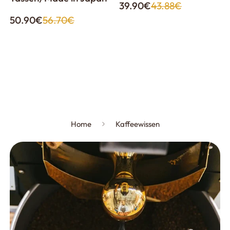
Verkaufspreis
Regulärer
39.90€
43.88€
Preis
Verkaufspreis
Regulärer
50.90€
56.70€
Preis
Home
Kaffeewissen