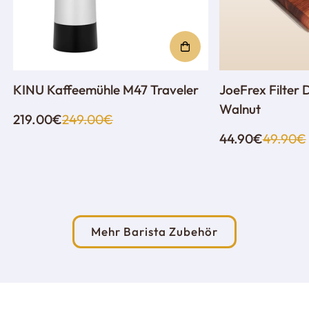
KINU Kaffeemühle M47 Traveler
JoeFrex Filter 
Walnut
Verkaufspreis
Regulärer
219.00€
249.00€
Preis
Verkauf
Regulär
44.90€
49.90€
Preis
Mehr Barista Zubehör