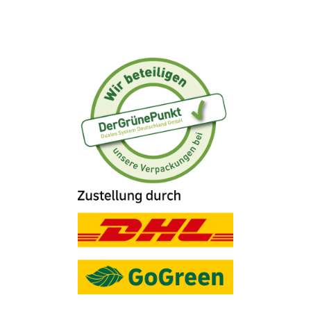
Material:
Hochwertiger, dickwandiger
Edelstahl
Farbe:
Grau
Kapazität:
350 ml, 590 ml
Spülmaschinengeeignet:
Nein (Reinigung per
Hand empfohlen)
Weitere Milchkännchen entdecken →