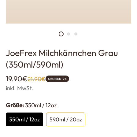
JoeFrex Milchkännchen Grau
(350ml/590ml)
Verkaufspreis
Regulärer
19.90€
21.90€
SPARREN
9%
Preis
inkl. MwSt.
Größe:
350ml / 12oz
350ml / 12oz
590ml / 20oz