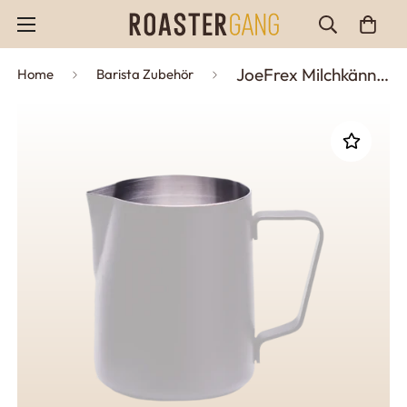
JoeFrex Milchkännchen Grau (350ml/590ml)
Home
Barista Zubehör