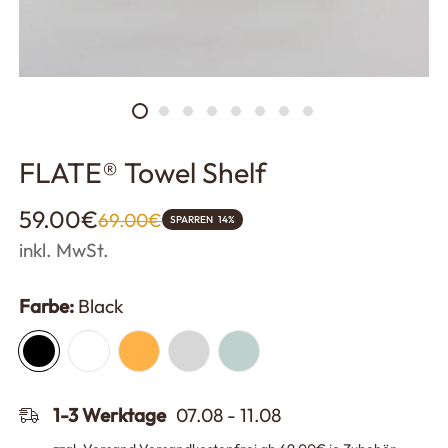
FLATE® Towel Shelf
Verkaufspreis
Regulärer
59.00€
69.00€
SPARREN
14%
Preis
inkl. MwSt.
Farbe:
Black
1-3 Werktage
07.08 - 11.08