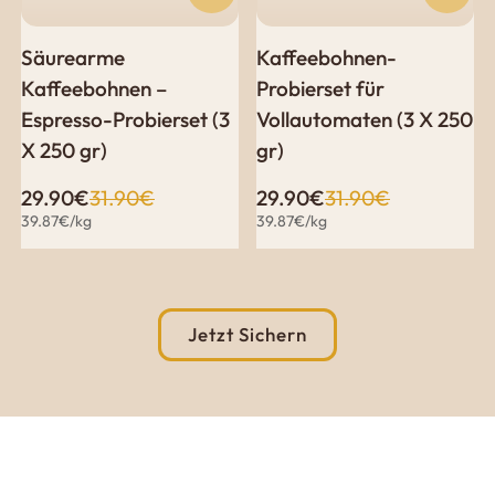
Vorteile
Info@joefrex.de
Säurearme
Kaffeebohnen-
Gleichmäßige Verteilung:
Exakte
Kaffeebohnen –
Probierset für
Kaffeemehl-Verteilung ohne Verluste.
Espresso-Probierset (3
Vollautomaten (3 X 250
X 250 gr)
gr)
Passgenau:
Drei Größen für unterschiedliche
Siebträger.
Verkaufspreis
Regulärer
Verkaufspreis
Regulärer
29.90€
31.90€
29.90€
31.90€
Preis
Preis
Stückpreis
39.87€
/
kg
Stückpreis
39.87€
/
kg
Einfache Handhabung:
Mühelos aufsetzen
und abnehmen.
Technische Details
Jetzt Sichern
Höhe:
16 mm
Material:
Hochwertiges Aluminium, schwarz
beschichtet