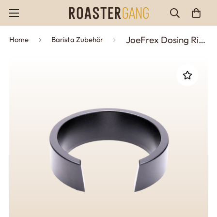
JoeFrex Dosing Ring/ Fülltrichter für Siebträger offen ø51, ø53, ø58
Home
Barista Zubehör