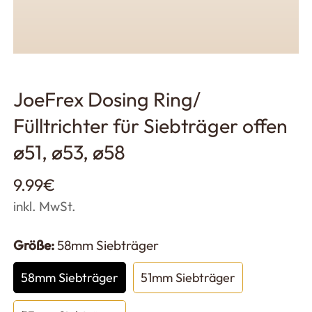
JoeFrex Dosing Ring/
Fülltrichter für Siebträger offen
ø51, ø53, ø58
Regulärer
9.99€
Preis
inkl. MwSt.
Größe:
58mm Siebträger
58mm Siebträger
51mm Siebträger