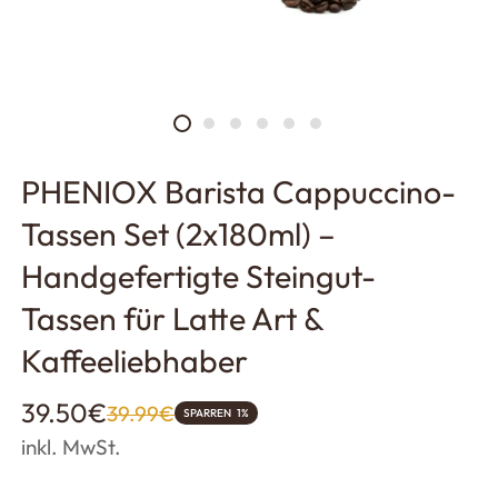
PHENIOX Barista Cappuccino-
Tassen Set (2x180ml) –
Handgefertigte Steingut-
Tassen für Latte Art &
Kaffeeliebhaber
Verkaufspreis
Regulärer
39.50€
39.99€
SPARREN
1%
Preis
inkl. MwSt.