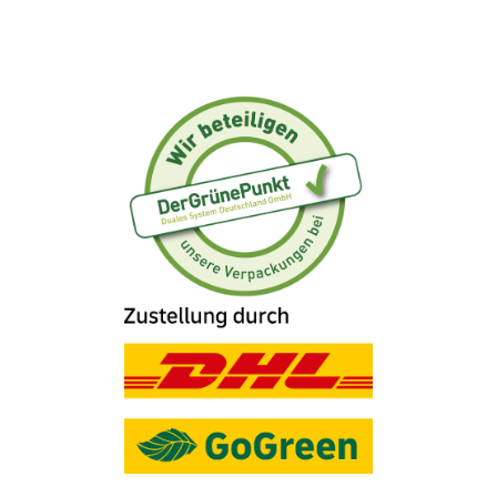
glasiert
– kein Stück gleicht dem anderen.
Das macht dein Set zu einem echten Unikat. Dank
ihrer robusten Beschaffenheit sind die Tassen
spülmaschinen- und mikrowellengeeignet
, damit
dein Kaffeegenuss unkompliziert bleibt.
Stilvolle Geschenkidee
für Kaffeeliebhaber
Geliefert wird das 2er-Set in einer
eleganten,
bruchsicher verpackten Geschenkbox
– ideal
zum Verschenken oder für dein tägliches Ritual
auf Barista-Niveau.