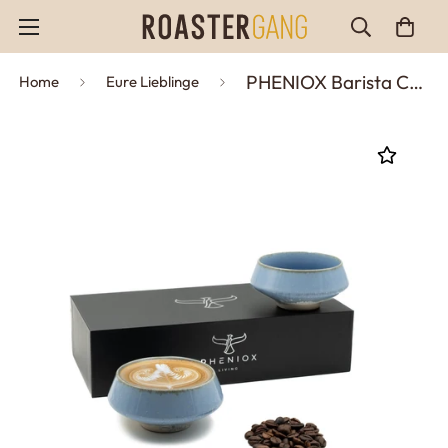
PHENIOX Barista Cappuccino-Tassen Set (2x180ml) – Handgefertigte Steingut-Tassen für Latte Art & Kaffeeliebhaber
Home
Eure Lieblinge